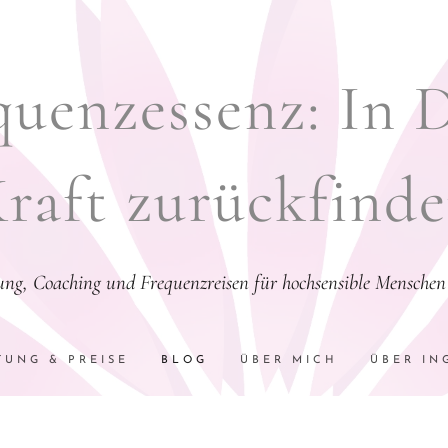
uenzessenz: In 
raft zurückfind
tung, Coaching und Frequenzreisen für hochsensible Menschen 
TUNG & PREISE
BLOG
ÜBER MICH
ÜBER IN