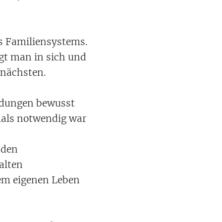
es Familiensystems.
ägt man in sich und
 nächsten.
indungen bewusst
mals notwendig war
l den
alten
nem eigenen Leben