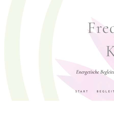
Freq
K
Energetische Beglei
START
BEGLEI