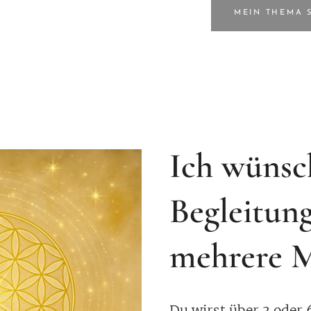
MEIN THEMA 
Ich wünsc
Begleitun
mehrere M
Du wirst über 3 oder