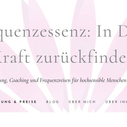
uenzessenz: In 
raft zurückfind
tung, Coaching und Frequenzreisen für hochsensible Menschen 
TUNG & PREISE
BLOG
ÜBER MICH
ÜBER IN