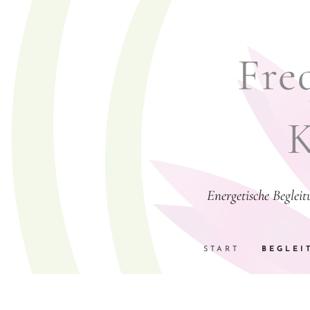
Freq
K
Energetische Beglei
START
BEGLEI