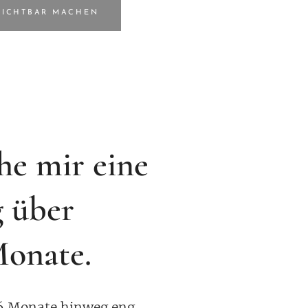
SICHTBAR MACHEN
he mir eine
g über
onate.
 6 Monate hinweg eng