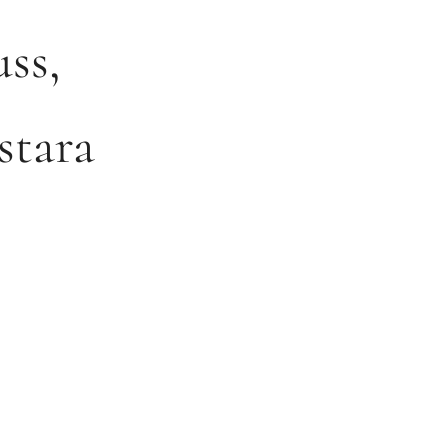
ss,
stara