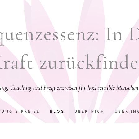
uenzessenz: In 
raft zurückfind
tung, Coaching und Frequenzreisen für hochsensible Menschen 
TUNG & PREISE
BLOG
ÜBER MICH
ÜBER IN