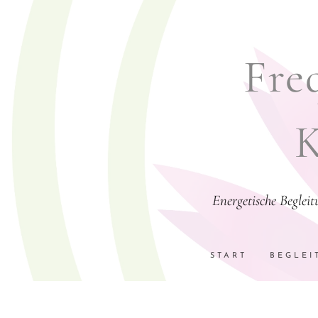
Freq
K
Energetische Beglei
START
BEGLEI