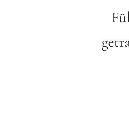
Fü
getr