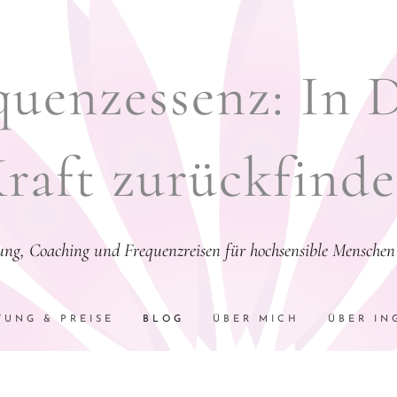
uenzessenz: In 
raft zurückfind
tung, Coaching und Frequenzreisen für hochsensible Menschen 
TUNG & PREISE
BLOG
ÜBER MICH
ÜBER IN