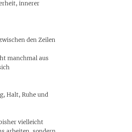
erheit, innerer
wischen den Zeilen
icht manchmal aus
sich
g, Halt, Ruhe und
isher vielleicht
ns arbeiten, sondern