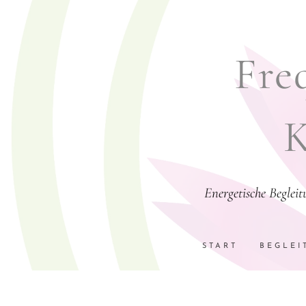
Freq
K
Energetische Beglei
START
BEGLEI