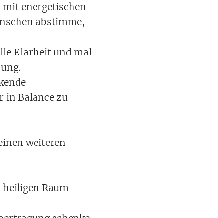
e mit energetischen
Menschen abstimme,
lle Klarheit und mal
zung.
rkende
r in Balance zu
einen weiteren
n heiligen Raum
eübertragung schenke