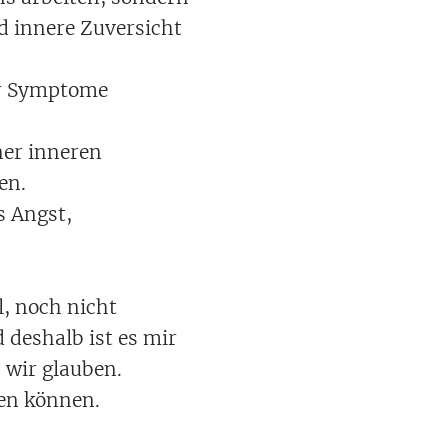
d innere Zuversicht
er Symptome
ner inneren
den.
s Angst,
l, noch nicht
 deshalb ist es mir
s wir glauben.
zen können.